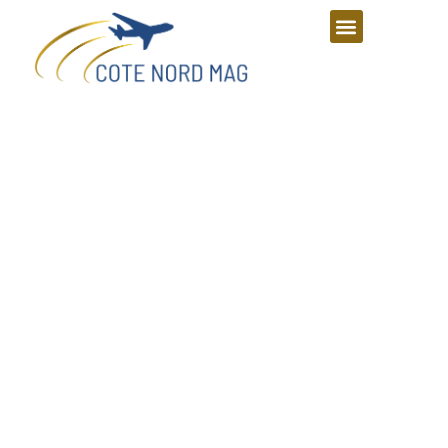
Bienvenue sur cote nord mag,
votre source d'inspiration !
Découvrez l'actualité, les tendances et les histoires
fascinantes du Nord. Explorez des articles exclusifs, des
interviews captivantes, et des conseils pratiques pour
enrichir votre quotidien. Restez connecté avec ce qui fait la
beauté et la singularité du Nord.